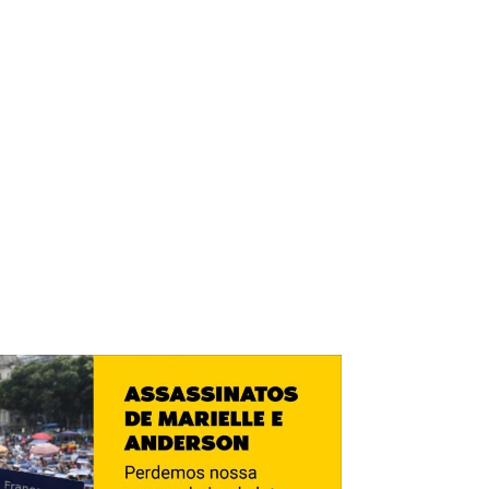
s mudanças das estruturas
struir.