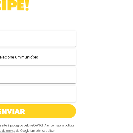
IPE
!
er a nossa
newsletter
.
ENVIAR
te site é protegido pelo reCAPTCHA e, por isso, a
política
s de serviço
do Google também se aplicam.