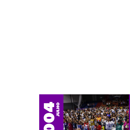
fora dela,
oferecendo ferr
partid