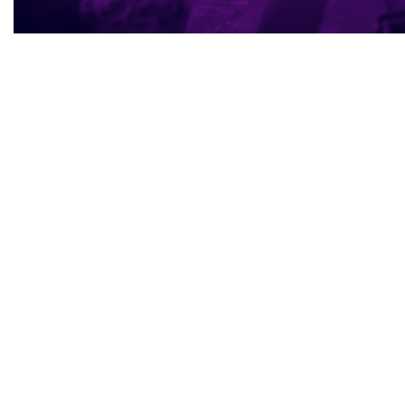
A
Setorial Nacional de Mul
Brasil em torno da
luta f
defendemos as pautas das m
bi
Queremos contribuir com um
A
Setorial Nacional de Mulhe