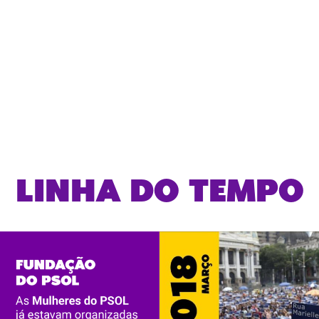
amentas que ajudem na reflexão da militância e na
árias, políticas e sociais do mundo que queremos con
LINHA DO TEMPO