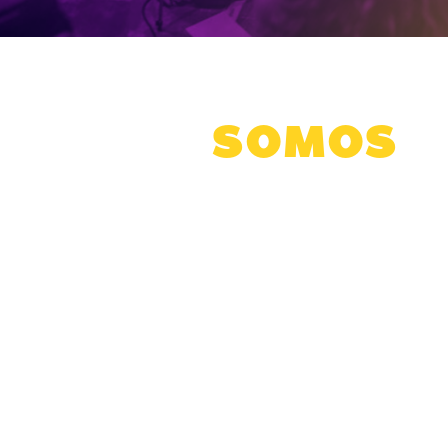
QUEM
SOMOS
heres do PSOL
é um espaço de auto-organização das
eminista
. Desde antes da fundação do partido, fazem
ulheres trabalhadoras, negras, indígenas, ribeirinh
ssexuais no PSOL, nos movimentos sociais e feminist
 debate sobre as questões de gênero
, baseado em 
radical e nas lutas sociais do nosso país.
res do PSOL
busca
ampliar as vozes e a luta das mul