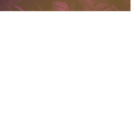
 mulheres do PSOL de todo o
os parte da sua história e
as, PCDs, trans, lésbicas e
as.
um projeto de transformação
heres na política partidária e