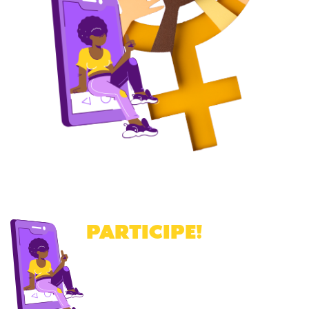
PARTICIPE
!
Cadastre-se para receber a nossa
newsletter
.