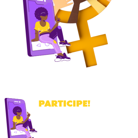
PARTICIPE
!
Cadastre-se para receber a nossa
newsletter
.