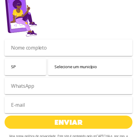
Cadastre-se para receber a nossa
newsletter
.
ENVIAR
Veja nossa
política de privacidade
. Este site é protegido pelo reCAPTCHA e, por isso, a