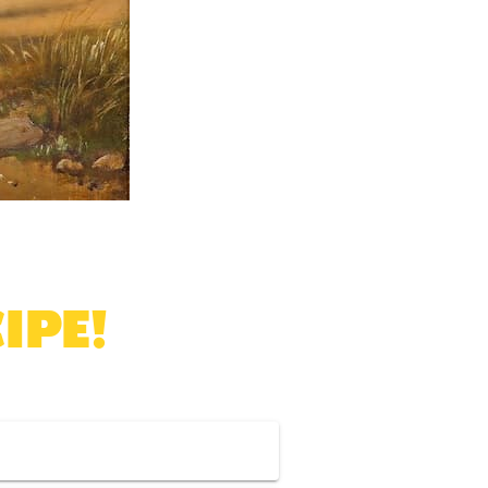
IPE
!
er a nossa
newsletter
.