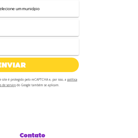
ENVIAR
te site é protegido pelo reCAPTCHA e, por isso, a
política
s de serviço
do Google também se aplicam.
Contato