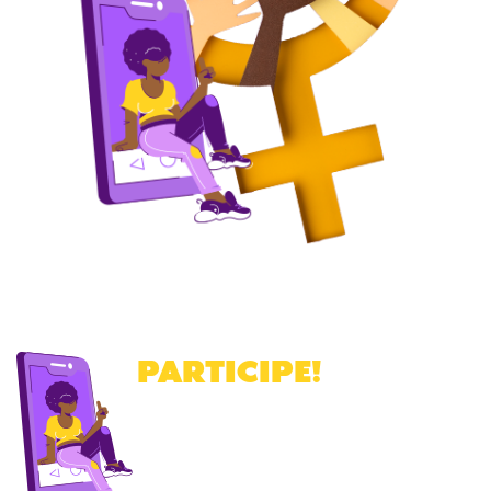
PARTICIPE
!
Cadastre-se para receber a nossa
newsletter
.