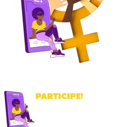
PARTICIPE
!
Cadastre-se para receber a nossa
newsletter
.