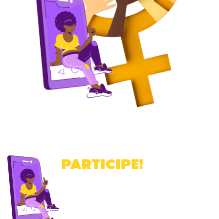
PARTICIPE
!
Cadastre-se para receber a nossa
newsletter
.